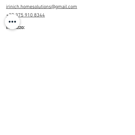
irinich.homesolutions@gmail.com
+39 375 910 8344
Indirizzo:
Via Alfredo Cappellini, 14, 20124 Milano
MI, ITALIA
Termini e Condizioni
Informativa Sulla Privacy
Cookie Policy
Note Legali