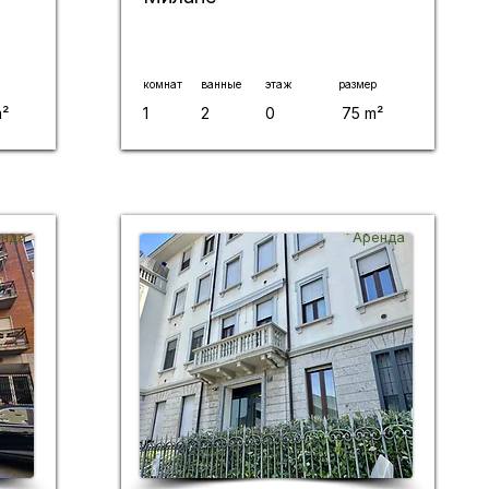
комнат
ванные
этаж
размер
m²
1
2
0
75 m²
нда
Аренда