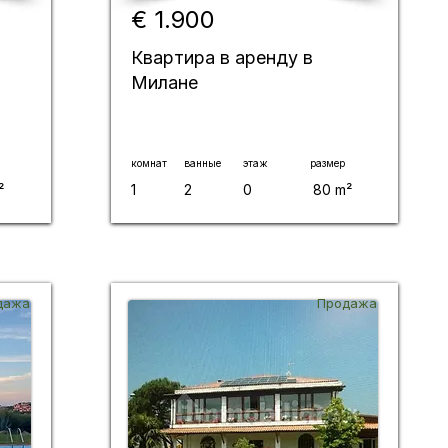
€ 1.900
Квартира в аренду в
Милане
комнат
ванные
этаж
размер
²
1
2
0
80 m²
дажа
Продажа