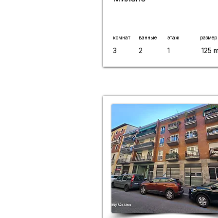
комнат
ванные
этаж
размер
3
2
1
125 
Аре