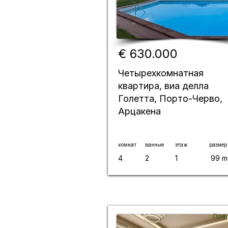
€ 630.000
Четырехкомнатная
квартира, виа делла
Голетта, Порто-Черво,
Арцакена
комнат
ванные
этаж
размер
4
2
1
99 m
Про