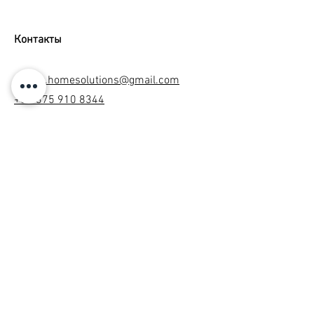
Контакты
irinich.homesolutions@gmail.com
+39 375 910 8344
Адрес:
Via Alfredo Cappellini, 14, 20124
Milano MI, ITALIA
Условия и положения
Политика конфиденциальности
Политика использования файлов cookie
Юридическая информация